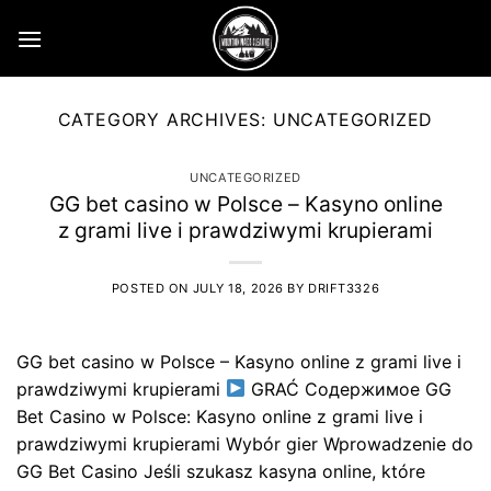
Skip
to
content
CATEGORY ARCHIVES:
UNCATEGORIZED
UNCATEGORIZED
GG bet casino w Polsce – Kasyno online
z grami live i prawdziwymi krupierami
POSTED ON
JULY 18, 2026
BY
DRIFT3326
GG bet casino w Polsce – Kasyno online z grami live i
prawdziwymi krupierami
GRAĆ Содержимое GG
Bet Casino w Polsce: Kasyno online z grami live i
prawdziwymi krupierami Wybór gier Wprowadzenie do
GG Bet Casino Jeśli szukasz kasyna online, które