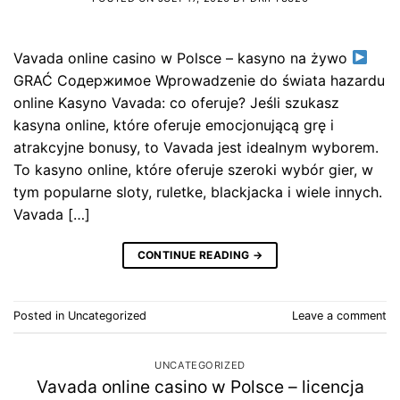
Vavada online casino w Polsce – kasyno na żywo
GRAĆ Содержимое Wprowadzenie do świata hazardu
online Kasyno Vavada: co oferuje? Jeśli szukasz
kasyna online, które oferuje emocjonującą grę i
atrakcyjne bonusy, to Vavada jest idealnym wyborem.
To kasyno online, które oferuje szeroki wybór gier, w
tym popularne sloty, ruletke, blackjacka i wiele innych.
Vavada […]
CONTINUE READING
→
Posted in
Uncategorized
Leave a comment
UNCATEGORIZED
Vavada online casino w Polsce – licencja