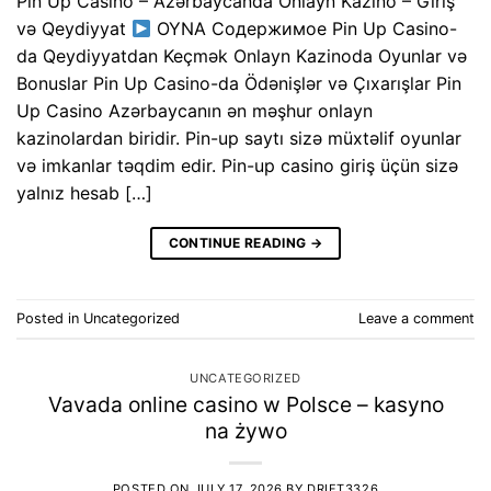
Pin Up Casino – Azərbaycanda Onlayn Kazino – Giriş
və Qeydiyyat
OYNA Содержимое Pin Up Casino-
da Qeydiyyatdan Keçmək Onlayn Kazinoda Oyunlar və
Bonuslar Pin Up Casino-da Ödənişlər və Çıxarışlar Pin
Up Casino Azərbaycanın ən məşhur onlayn
kazinolardan biridir. Pin-up saytı sizə müxtəlif oyunlar
və imkanlar təqdim edir. Pin-up casino giriş üçün sizə
yalnız hesab […]
CONTINUE READING
→
Posted in
Uncategorized
Leave a comment
UNCATEGORIZED
Vavada online casino w Polsce – kasyno
na żywo
POSTED ON
JULY 17, 2026
BY
DRIFT3326