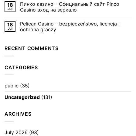
Пинко казино – Официальный сайт Pinco
18
Jul
Casino вход на зеркало
Pelican Casino – bezpieczeństwo, licencja i
18
Jul
ochrona graczy
RECENT COMMENTS
CATEGORIES
public
(35)
Uncategorized
(131)
ARCHIVES
July 2026
(93)