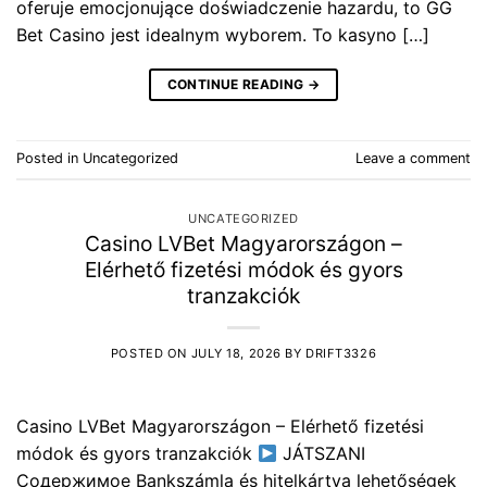
oferuje emocjonujące doświadczenie hazardu, to GG
Bet Casino jest idealnym wyborem. To kasyno […]
CONTINUE READING
→
Posted in
Uncategorized
Leave a comment
UNCATEGORIZED
Casino LVBet Magyarországon –
Elérhető fizetési módok és gyors
tranzakciók
POSTED ON
JULY 18, 2026
BY
DRIFT3326
Casino LVBet Magyarországon – Elérhető fizetési
módok és gyors tranzakciók
JÁTSZANI
Содержимое Bankszámla és hitelkártya lehetőségek