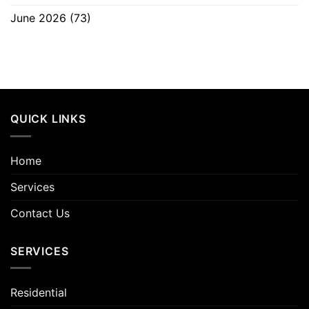
June 2026
(73)
QUICK LINKS
Home
Services
Contact Us
SERVICES
Residential