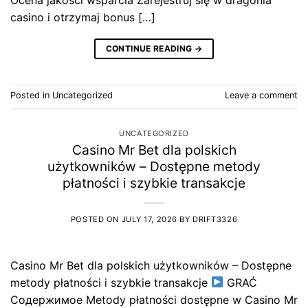
casino i otrzymaj bonus […]
CONTINUE READING
→
Posted in
Uncategorized
Leave a comment
UNCATEGORIZED
Casino Mr Bet dla polskich
użytkowników – Dostępne metody
płatności i szybkie transakcje
POSTED ON
JULY 17, 2026
BY
DRIFT3326
Casino Mr Bet dla polskich użytkowników – Dostępne
metody płatności i szybkie transakcje
GRAĆ
Содержимое Metody płatności dostępne w Casino Mr