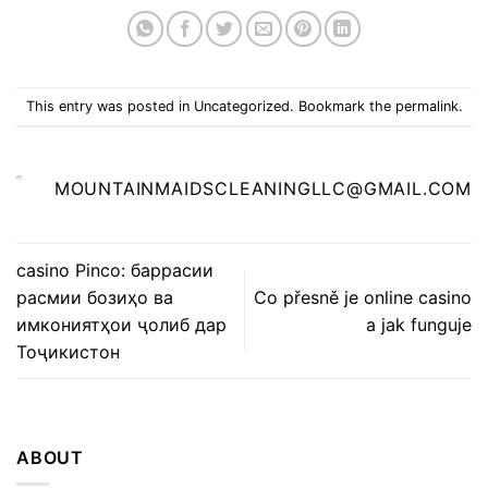
This entry was posted in
Uncategorized
. Bookmark the
permalink
.
MOUNTAINMAIDSCLEANINGLLC@GMAIL.COM
casino Pinco: баррасии
расмии бозиҳо ва
Co přesně je online casino
имкониятҳои ҷолиб дар
a jak funguje
Тоҷикистон
ABOUT