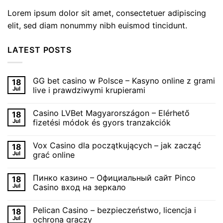
Lorem ipsum dolor sit amet, consectetuer adipiscing
elit, sed diam nonummy nibh euismod tincidunt.
LATEST POSTS
GG bet casino w Polsce – Kasyno online z grami
18
Jul
live i prawdziwymi krupierami
Casino LVBet Magyarországon – Elérhető
18
Jul
fizetési módok és gyors tranzakciók
Vox Casino dla początkujących – jak zacząć
18
Jul
grać online
Пинко казино – Официальный сайт Pinco
18
Jul
Casino вход на зеркало
Pelican Casino – bezpieczeństwo, licencja i
18
Jul
ochrona graczy