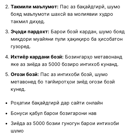
Такмили маълумот:
Пас аз бақайдгирӣ, шумо
бояд маълумоти шахсӣ ва молиявии худро
такмил диҳед.
Эҷоди пардохт:
Барои бозӣ кардан, шумо бояд
миқдори муайяни пули ҳақиқиро ба ҳисобатон
гузоред.
Ихтиёр кардани бозӣ:
Бозингарҳо метавонанд
яке аз зиёда аз 5000 бозиро интихоб кунанд.
Оғози бозӣ:
Пас аз интихоби бозӣ, шумо
метавонед бо тағйиротҳои зиёд оғози бозӣ
кунед.
Роҳатии бақайдгирӣ дар сайти онлайн
Бонуси қабул барои бозигарони нав
Зиёда аз 5000 бозии гуногун барои интихоби
шумо