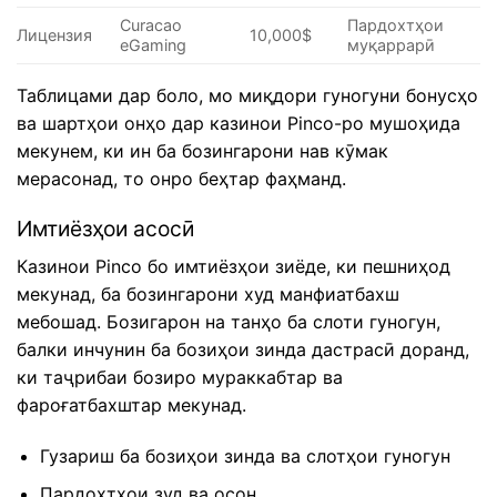
Curacao
Пардохтҳои
Лицензия
10,000$
eGaming
муқаррарӣ
Таблицами дар боло, мо миқдори гуногуни бонусҳо
ва шартҳои онҳо дар казинои Pinco-ро мушоҳида
мекунем, ки ин ба бозингарони нав кӯмак
мерасонад, то онро беҳтар фаҳманд.
Имтиёзҳои асосӣ
Казинои Pinco бо имтиёзҳои зиёде, ки пешниҳод
мекунад, ба бозингарони худ манфиатбахш
мебошад. Бозигарон на танҳо ба слоти гуногун,
балки инчунин ба бозиҳои зинда дастрасӣ доранд,
ки таҷрибаи бозиро мураккабтар ва
фароғатбахштар мекунад.
Гузариш ба бозиҳои зинда ва слотҳои гуногун
Пардохтҳои зуд ва осон