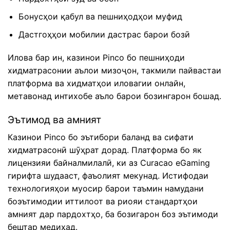
Бонусҳои қабул ва пешниҳодҳои муфид
Дастгоҳҳои мобилии дастрас барои бозӣ
Илова бар ин, казинои Pinco бо пешниҳоди
хидматрасонии аълои мизоҷон, такмили пайвастаи
платформа ва хидматҳои иловагии онлайн,
метавонад интихобе аъло барои бозингарон бошад.
Эътимод ва амният
Казинои Pinco бо эътибори баланд ва сифати
хидматрасонӣ шӯҳрат дорад. Платформа бо як
лицензияи байналмилалӣ, ки аз Curacao eGaming
гирифта шудааст, фаъолият мекунад. Истифодаи
технологияҳои муосир барои таъмин намудани
боэътимодии иттилоот ва риояи стандартҳои
амният дар пардохтҳо, ба бозигарон боз эътимоди
бештар медиҳад.