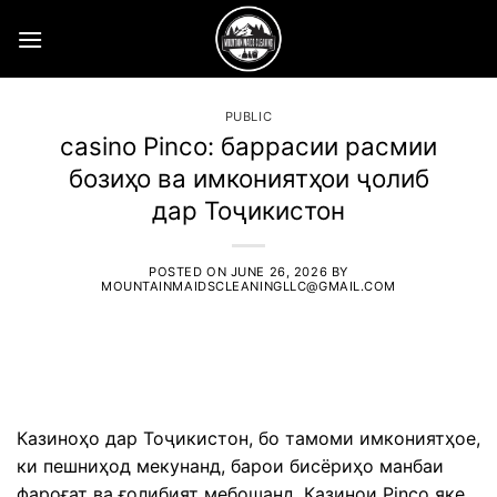
Skip
to
content
PUBLIC
casino Pinco: баррасии расмии
бозиҳо ва имкониятҳои ҷолиб
дар Тоҷикистон
POSTED ON
JUNE 26, 2026
BY
MOUNTAINMAIDSCLEANINGLLC@GMAIL.COM
Казиноҳо дар Тоҷикистон, бо тамоми имкониятҳое,
ки пешниҳод мекунанд, барои бисёриҳо манбаи
фароғат ва ғолибият мебошанд. Казинои Pinco яке