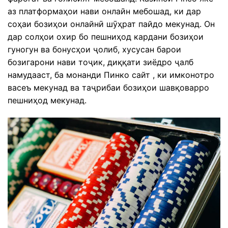
аз платформаҳои нави онлайн мебошад, ки дар
соҳаи бозиҳои онлайнӣ шӯҳрат пайдо мекунад. Он
дар солҳои охир бо пешниҳод кардани бозиҳои
гуногун ва бонусҳои ҷолиб, хусусан барои
бозигарони нави тоҷик, диққати зиёдро ҷалб
намудааст, ба монанди
Пинко сайт
, ки имконотро
васеъ мекунад ва таҷрибаи бозиҳои шавқоварро
пешниҳод мекунад.