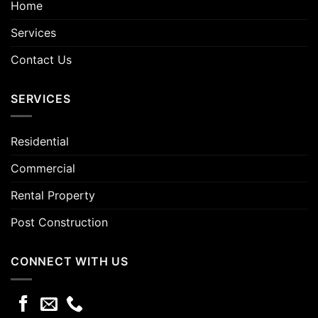
Home
Services
Contact Us
SERVICES
Residential
Commercial
Rental Property
Post Construction
CONNECT WITH US