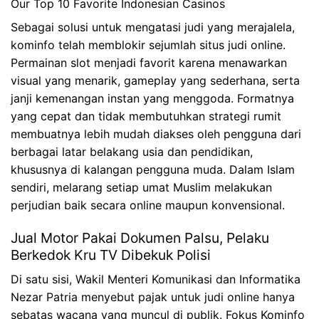
Our Top 10 Favorite Indonesian Casinos
Sebagai solusi untuk mengatasi judi yang merajalela,
kominfo telah memblokir sejumlah situs judi online.
Permainan slot menjadi favorit karena menawarkan
visual yang menarik, gameplay yang sederhana, serta
janji kemenangan instan yang menggoda. Formatnya
yang cepat dan tidak membutuhkan strategi rumit
membuatnya lebih mudah diakses oleh pengguna dari
berbagai latar belakang usia dan pendidikan,
khususnya di kalangan pengguna muda. Dalam Islam
sendiri, melarang setiap umat Muslim melakukan
perjudian baik secara online maupun konvensional.
Jual Motor Pakai Dokumen Palsu, Pelaku
Berkedok Kru TV Dibekuk Polisi
Di satu sisi, Wakil Menteri Komunikasi dan Informatika
Nezar Patria menyebut pajak untuk judi online hanya
sebatas wacana yang muncul di publik. Fokus Kominfo