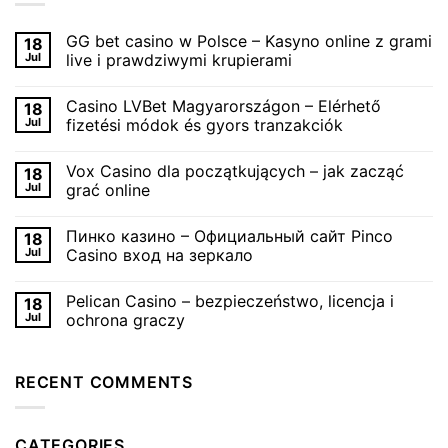
GG bet casino w Polsce – Kasyno online z grami
18
Jul
live i prawdziwymi krupierami
Casino LVBet Magyarországon – Elérhető
18
Jul
fizetési módok és gyors tranzakciók
Vox Casino dla początkujących – jak zacząć
18
Jul
grać online
Пинко казино – Официальный сайт Pinco
18
Jul
Casino вход на зеркало
Pelican Casino – bezpieczeństwo, licencja i
18
Jul
ochrona graczy
RECENT COMMENTS
CATEGORIES