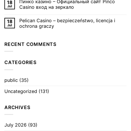
Пинко казино – Официальный сайт Pinco
18
Jul
Casino вход на зеркало
Pelican Casino – bezpieczeństwo, licencja i
18
Jul
ochrona graczy
RECENT COMMENTS
CATEGORIES
public
(35)
Uncategorized
(131)
ARCHIVES
July 2026
(93)