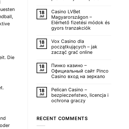
d
euesten
Casino LVBet
18
dball,
Jul
Magyarországon –
Elérhető fizetési módok és
ktive
gyors tranzakciók
Vox Casino dla
18
Jul
początkujących – jak
zacząć grać online
it. Die
Пинко казино –
18
Jul
Официальный сайт Pinco
Casino вход на зеркало
t.
Pelican Casino –
18
Jul
bezpieczeństwo, licencja i
ochrona graczy
und
RECENT COMMENTS
 oder