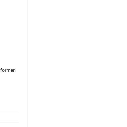
tformen