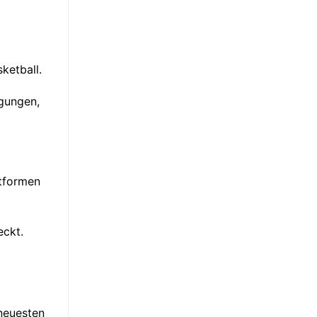
ketball.
agungen,
ttformen
eckt.
 neuesten