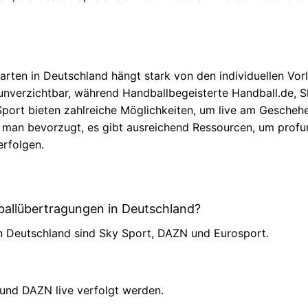
arten in Deutschland hängt stark von den individuellen Vor
 unverzichtbar, während Handballbegeisterte Handball.de, 
port bieten zahlreiche Möglichkeiten, um live am Gescheh
 man bevorzugt, es gibt ausreichend Ressourcen, um profu
erfolgen.
ßballübertragungen in Deutschland?
in Deutschland sind Sky Sport, DAZN und Eurosport.
 und DAZN live verfolgt werden.