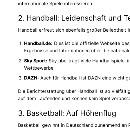
internationale Spiele interessieren.
2. Handball: Leidenschaft und 
Handball erfreut sich ebenfalls großer Beliebtheit 
Handball.de:
Dies ist die offizielle Webseite de
Ergebnisse und Informationen über die nationale
Sky Sport:
Sky überträgt viele Handballspiele, 
Wettbewerbe.
DAZN:
Auch für Handball ist DAZN eine wichtige 
Die Berichterstattung über Handball ist so vielfält
auf dem Laufenden und können kein Spiel verpass
3. Basketball: Auf Höhenflug
Basketball gewinnt in Deutschland zunehmend an Po