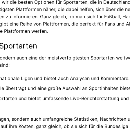
 wir die besten Optionen für Sportarten, die in Deutschlan
igsten Plattformen näher, die dabei helfen, sich über die n
 zu informieren. Ganz gleich, ob man sich für Fußball, Han
gibt eine Reihe von Plattformen, die perfekt für Fans und A
se Plattformen werfen.
 Sportarten
 sondern auch eine der meistverfolgtesten Sportarten weltwe
sind:
rnationale Ligen und bietet auch Analysen und Kommentare.
ele überträgt und eine große Auswahl an Sportinhalten biete
ortarten und bietet umfassende Live-Berichterstattung und
ngen, sondern auch umfangreiche Statistiken, Nachrichten 
auf ihre Kosten, ganz gleich, ob sie sich für die Bundesliga