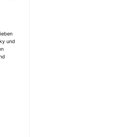
lieben
Sky und
en
nd