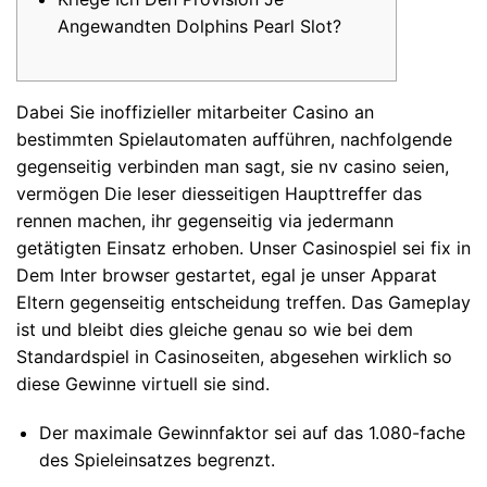
Angewandten Dolphins Pearl Slot?
Dabei Sie inoffizieller mitarbeiter Casino an
bestimmten Spielautomaten aufführen, nachfolgende
gegenseitig verbinden man sagt, sie
nv casino
seien,
vermögen Die leser diesseitigen Haupttreffer das
rennen machen, ihr gegenseitig via jedermann
getätigten Einsatz erhoben. Unser Casinospiel sei fix in
Dem Inter browser gestartet, egal je unser Apparat
Eltern gegenseitig entscheidung treffen.
Das Gameplay
ist und bleibt dies gleiche genau so wie bei dem
Standardspiel in Casinoseiten, abgesehen wirklich so
diese Gewinne virtuell sie sind.
Der maximale Gewinnfaktor sei auf das 1.080-fache
des Spieleinsatzes begrenzt.