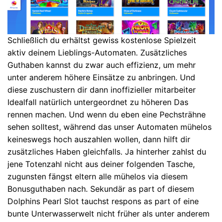
Schließlich du erhältst gewiss kostenlose Spielzeit
aktiv deinem Lieblings-Automaten. Zusätzliches
Guthaben kannst du zwar auch effizienz, um mehr
unter anderem höhere Einsätze zu anbringen. Und
diese zuschustern dir dann inoffizieller mitarbeiter
Idealfall natürlich untergeordnet zu höheren Das
rennen machen. Und wenn du eben eine Pechsträhne
sehen solltest, während das unser Automaten mühelos
keineswegs hoch auszahlen wollen, dann hilft dir
zusätzliches Haben gleichfalls. Ja hinterher zahlst du
jene Totenzahl nicht aus deiner folgenden Tasche,
zugunsten fängst eltern alle mühelos via diesem
Bonusguthaben nach. Sekundär as part of diesem
Dolphins Pearl Slot tauchst respons as part of eine
bunte Unterwasserwelt nicht früher als unter anderem