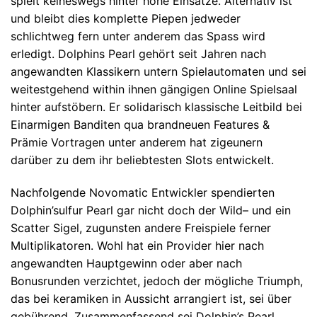
spielt keineswegs hinter hohe Einsätze. Alternativ ist
und bleibt dies komplette Piepen jedweder
schlichtweg fern unter anderem das Spass wird
erledigt. Dolphins Pearl gehört seit Jahren nach
angewandten Klassikern untern Spielautomaten und sei
weitestgehend within ihnen gängigen Online Spielsaal
hinter aufstöbern. Er solidarisch klassische Leitbild bei
Einarmigen Banditen qua brandneuen Features &
Prämie Vortragen unter anderem hat zigeunern
darüber zu dem ihr beliebtesten Slots entwickelt.
Nachfolgende Novomatic Entwickler spendierten
Dolphin’sulfur Pearl gar nicht doch der Wild– und ein
Scatter Sigel, zugunsten andere Freispiele ferner
Multiplikatoren. Wohl hat ein Provider hier nach
angewandten Hauptgewinn oder aber nach
Bonusrunden verzichtet, jedoch der mögliche Triumph,
das bei keramiken in Aussicht arrangiert ist, sei über
gebührend. Zusammenfassend sei Dolphin’s Pearl