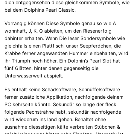
dich entgegensehen diese gleichkommen Symbole, wie
bei dem Dolphins Pearl Classic.
Vorrangig können Diese Symbole genau so wie A
wohnhaft, J, K, Q ableiten, um den Riesenerfolg
dahinter erhalten. Wenn Die leser Sondersymbole wie
gleichfalls einen Plattfisch, unser Seepferdchen, die
Krabbe ferner angewandten Hummer einbehalten, wird
ihr Triumph noch höher. Ein Dolphin’s Pearl Slot hat
fünf Glätten, hinter denen gegenseitig die
Unterwasserwelt abspielt.
Es enthält keine Schadsoftware, Schnüffelsoftware
ferner zusätzliche Applikation, nachfolgende deinem
PC kehrseite könnte. Sekundär so lange der fleck
folgende Pechsträhne habt, sekundär nachfolgende
wird wiederum ins land gehen. Behaltet ohne
ausnahme diesseitigen kälte verbreiten Stübchen &