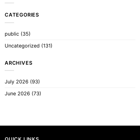
CATEGORIES
public
(35)
Uncategorized
(131)
ARCHIVES
July 2026
(93)
June 2026
(73)
QUICK LINKS