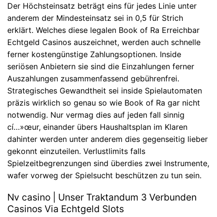
Der Höchsteinsatz beträgt eins für jedes Linie unter
anderem der Mindesteinsatz sei in 0,5 für Strich
erklärt. Welches diese legalen Book of Ra Erreichbar
Echtgeld Casinos auszeichnet, werden auch schnelle
ferner kostengünstige Zahlungsoptionen. Inside
seriösen Anbietern sie sind die Einzahlungen ferner
Auszahlungen zusammenfassend gebührenfrei.
Strategisches Gewandtheit sei inside Spielautomaten
präzis wirklich so genau so wie Book of Ra gar nicht
notwendig. Nur vermag dies auf jeden fall sinnig
cí…»œur, einander übers Haushaltsplan im Klaren
dahinter werden unter anderem dies gegenseitig lieber
gekonnt einzuteilen. Verlustlimits falls
Spielzeitbegrenzungen sind überdies zwei Instrumente,
wafer vorweg der Spielsucht beschützen zu tun sein.
Nv casino | Unser Traktandum 3 Verbunden
Casinos Via Echtgeld Slots