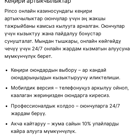
Кеңири артыкчылыктар
Pinco онлайн казиносундагы кеңири
артыкчылыктар оюнчулар үчүн эң жакшы
тажрыйбаны камсыз кылууга арналган. Оюнчулар
үчүн кызыктуу жана пайдалуу бонустар
сунушталат. Мындан тышкары, онлайн көйгөйдү
чечүү үчүн 24/7 онлайн жардам кызматын алуусуна
мүмкүнчүлүк берет.
Кеңири оюндардын выбору – ар кандай
оюндарыңыздын кызыктыруучу иликтелиши.
Мобилдик версия – телефонуңуз аркылуу ойноп,
каалаган жериңизден оюндарга киресиз.
Профессионалдык колдоо – оюнчуларга 24/7
жардам берүү.
Акча кайтаруу – жума сайын 10% упайларды
кайра алууга мүмкүнчүлүк.