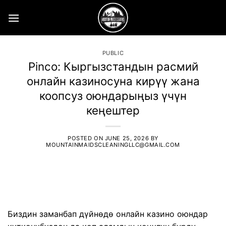
Skip
to
content
PUBLIC
Pinco: Кыргызстандын расмий
онлайн казиносуна кирүү жана
коопсуз оюндарыңыз үчүн
кеңештер
POSTED ON
JUNE 25, 2026
BY
MOUNTAINMAIDSCLEANINGLLC@GMAIL.COM
Биздин заманбап дүйнөдө онлайн казино оюндар