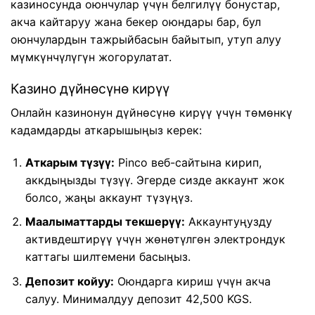
казиносунда оюнчулар үчүн белгилүү бонустар,
акча кайтаруу жана бекер оюндары бар, бул
оюнчулардын тажрыйбасын байытып, утуп алуу
мүмкүнчүлүгүн жогорулатат.
Казино дүйнөсүнө кирүү
Онлайн казинонун дүйнөсүнө кирүү үчүн төмөнкү
кадамдарды аткарышыңыз керек:
Аткарым түзүү:
Pinco веб-сайтына кирип,
аккдыңызды түзүү. Эгерде сизде аккаунт жок
болсо, жаңы аккаунт түзүңүз.
Маалыматтарды текшерүү:
Аккаунтуңузду
активдештирүү үчүн жөнөтүлгөн электрондук
каттагы шилтемени басыңыз.
Депозит койуу:
Оюндарга кириш үчүн акча
салуу. Минималдуу депозит 42,500 KGS.