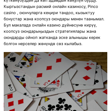
күткөнүбүздөн да көп адамдын көңүлүн бурду.
Кыргызстандын расмий онлайн казиносу,
Pinco
casino
, оюнчуларга кеңири тандоо, кызыктуу
бонустар жана коопсуз оюндары менен таанымал.
Бул макалада онлайн казино дүйнөсүнө кирүү,
коопсуз оюндарыңыздын стратегиялары жана
оюндарды ойноп жатканда эске алынышы керек
болгон нерселер жөнүндө сөз кылабыз.