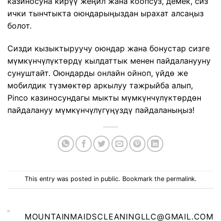
казиносуна кирүү жеңил жана коопсуз, демек, сиз
ички тынчтыкта оюндарыңыздан ырахат алсаңыз
болот.
Сизди кызыктыруучу оюндар жана бонустар сизге
мүмкүнчүлүктөрдү кылдаттык менен пайдаланууну
сунуштайт. Оюндарды онлайн ойноп, үйдө же
мобилдик түзмөктөр аркылуу тажрыйба алып,
Pinco казиносундагы мыкты мүмкүнчүлүктөрдөн
пайдалануу мүмкүнчүлүгүңүздү пайдаланыңыз!
This entry was posted in
public
. Bookmark the
permalink
.
MOUNTAINMAIDSCLEANINGLLC@GMAIL.COM