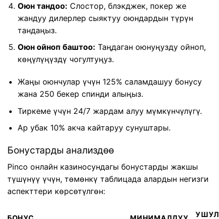
Оюн тандоо:
Слостор, блэкджек, покер же
жандуу дилерлер сыяктуу оюндардын түрүн
тандаңыз.
Оюн ойноп баштоо:
Таңдаган оюнуңузду ойноп,
көңүлүңүздү чогултуңуз.
Жаңы оюнчулар үчүн 125% саламдашуу бонусу
жана 250 бекер спинди алыңыз.
Тиркеме үчүн 24/7 жардам алуу мүмкүнчүлүгү.
Ар убак 10% акча кайтаруу сунуштары.
Бонустарды анализдөө
Pinco онлайн казиносундагы бонустарды жакшы
түшүнүү үчүн, төмөнкү таблицада алардын негизги
аспекттери көрсөтүлгөн:
УШУ
БОНУС
МИНИМАЛДУУ