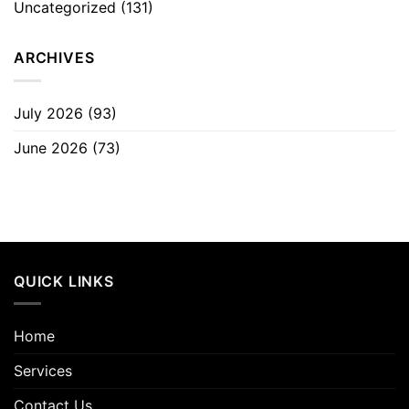
Uncategorized
(131)
ARCHIVES
July 2026
(93)
June 2026
(73)
QUICK LINKS
Home
Services
Contact Us