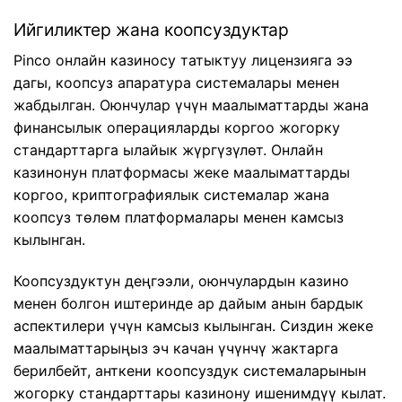
Ийгиликтер жана коопсуздуктар
Pinco онлайн казиносу татыктуу лицензияга ээ
дагы, коопсуз апаратура системалары менен
жабдылган. Оюнчулар үчүн маалыматтарды жана
финансылык операцияларды коргоо жогорку
стандарттарга ылайык жүргүзүлөт. Онлайн
казинонун платформасы жеке маалыматтарды
коргоо, криптографиялык системалар жана
коопсуз төлөм платформалары менен камсыз
кылынган.
Коопсуздуктун деңгээли, оюнчулардын казино
менен болгон иштеринде ар дайым анын бардык
аспектилери үчүн камсыз кылынган. Сиздин жеке
маалыматтарыңыз эч качан үчүнчү жактарга
берилбейт, анткени коопсуздук системаларынын
жогорку стандарттары казинону ишенимдүү кылат.