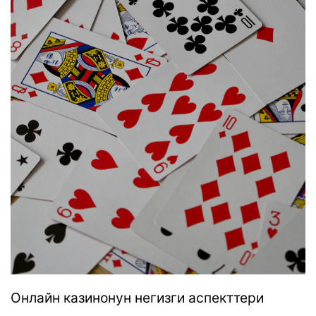
Онлайн казинонун негизги аспекттери