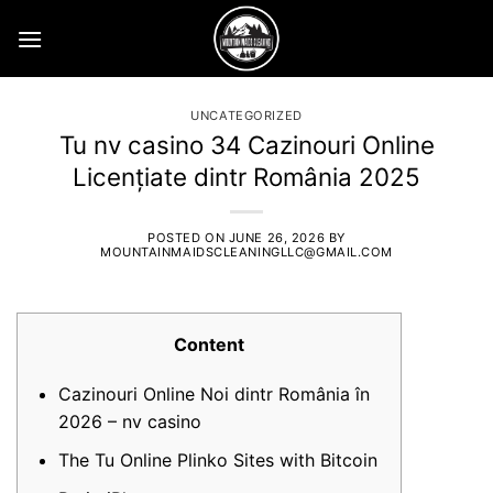
Skip
to
content
UNCATEGORIZED
Tu nv casino 34 Cazinouri Online
Licențiate dintr România 2025
POSTED ON
JUNE 26, 2026
BY
MOUNTAINMAIDSCLEANINGLLC@GMAIL.COM
Content
Cazinouri Online Noi dintr România în
2026 – nv casino
The Tu Online Plinko Sites with Bitcoin