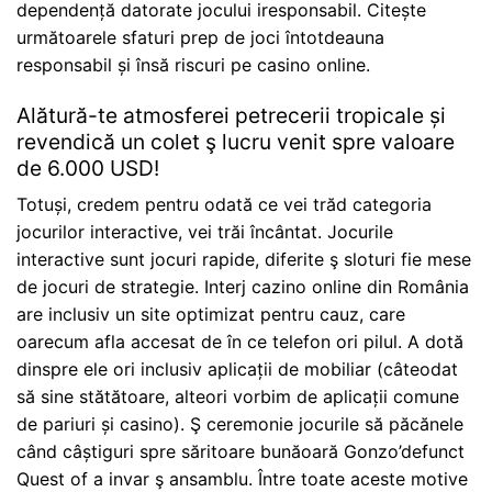
dependență datorate jocului iresponsabil. Citește
următoarele sfaturi prep de joci întotdeauna
responsabil și însă riscuri pe casino online.
Alătură-te atmosferei petrecerii tropicale și
revendică un colet ş lucru venit spre valoare
de 6.000 USD!
Totuși, credem pentru odată ce vei trăd categoria
jocurilor interactive, vei trăi încântat. Jocurile
interactive sunt jocuri rapide, diferite ş sloturi fie mese
de jocuri de strategie. Interj cazino online din România
are inclusiv un site optimizat pentru cauz, care
oarecum afla accesat de în ce telefon ori pilul. A dotă
dinspre ele ori inclusiv aplicații de mobiliar (câteodat
să sine stătătoare, alteori vorbim de aplicații comune
de pariuri și casino). Ş ceremonie jocurile să păcănele
când câștiguri spre săritoare bunăoară Gonzo’defunct
Quest of a invar ş ansamblu. Între toate aceste motive