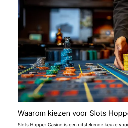
Waarom kiezen voor Slots Hopp
Slots Hopper Casino is een uitstekende keuze voor