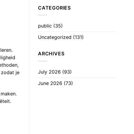
CATEGORIES
public
(35)
Uncategorized
(131)
leren.
ARCHIVES
ligheid
ethoden,
July 2026
(93)
 zodat je
June 2026
(73)
l maken.
teit.