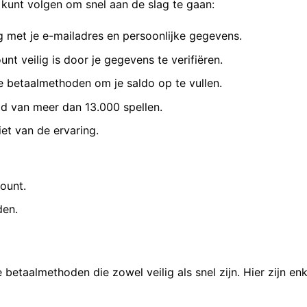
e kunt volgen om snel aan de slag te gaan:
g met je e-mailadres en persoonlijke gegevens.
nt veilig is door je gegevens te verifiëren.
 betaalmethoden om je saldo op te vullen.
d van meer dan 13.000 spellen.
iet van de ervaring.
count.
den.
 betaalmethoden die zowel veilig als snel zijn. Hier zijn en