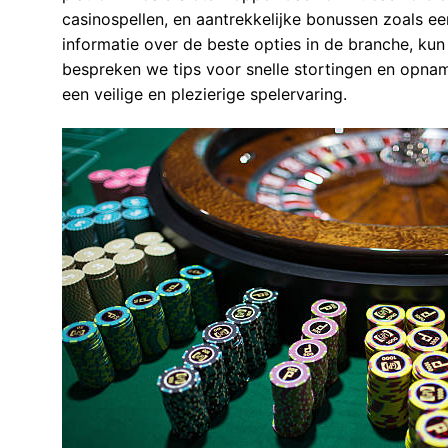
casinospellen, en aantrekkelijke bonussen zoals e
informatie over de beste opties in de branche, kun
bespreken we tips voor snelle stortingen en opna
een veilige en plezierige spelervaring.