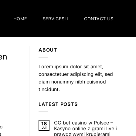
HOME
SERVICES
CONTACT US
ABOUT
en
Lorem ipsum dolor sit amet,
consectetuer adipiscing elit, sed
diam nonummy nibh euismod
tincidunt.
LATEST POSTS
GG bet casino w Polsce –
18
no
Jul
Kasyno online z grami live i
prawdziwymi krupierami
0