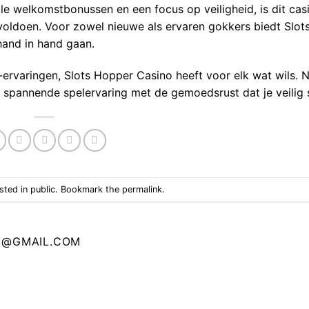
ale welkomstbonussen en een focus op veiligheid, is dit ca
 voldoen. Voor zowel nieuwe als ervaren gokkers biedt Slo
hand in hand gaan.
no-ervaringen, Slots Hopper Casino heeft voor elk wat wils.
 spannende spelervaring met de gemoedsrust dat je veilig 
sted in
public
. Bookmark the
permalink
.
C@GMAIL.COM