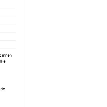
t innen
elke
 de